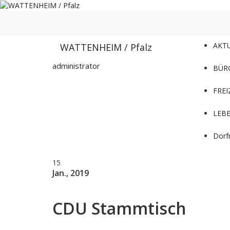
Zum
Inhalt
springen
AKT
WATTENHEIM / Pfalz
administrator
BÜR
FREI
LEB
Dorf
15
Jan., 2019
CDU Stammtisch