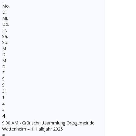
Mo.
Di.
Mi.
Do.
Fr.
Sa.
So.
M
D
M
D
F
S
S
31
1
2
3
4
9:00 AM -
Grünschnittsammlung Ortsgemeinde
Wattenheim – 1. Halbjahr 2025
5