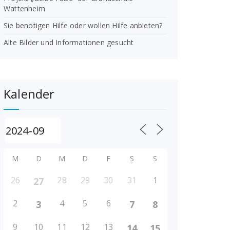
Wattenheim
Sie benötigen Hilfe oder wollen Hilfe anbieten?
Alte Bilder und Informationen gesucht
Kalender
M
D
M
D
F
S
S
26
28
29
30
31
1
27
2
4
5
6
3
7
8
9
10
11
12
13
14
15