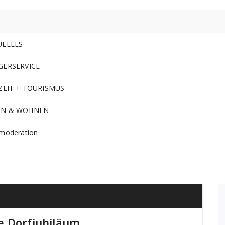
UELLES
GERSERVICE
ZEIT + TOURISMUS
EN & WOHNEN
moderation
e Dorfjubiläum