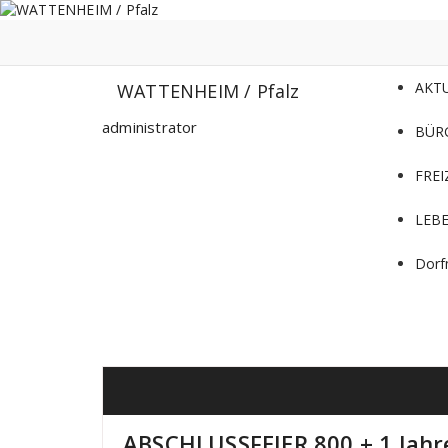
Zum
Inhalt
springen
AKT
WATTENHEIM / Pfalz
administrator
BÜR
FREI
LEB
Dorf
ABSCHLUSSFEIER 800 + 1 Jahr