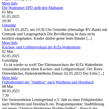
More Info
Die Wattrumer SPD stellt den Maibaum
01
Mai
01.05.2025
10:30
Ortsmitte
Am 01.05.2025, um 10:30 Uhr Ortsmitte (ehemalige RV-Bank) mit
Umtrunk und Laugengebäck Die Bevölkerung ist dazu recht
herzlich eingeladen. Kinder dürfen gerne beim Bänder [...]
More Info
Kuchen- und Grillgutverkauf der KiTa Wattenheim
02
Mai
02.05.2025
Ganztägig
Es ist wieder so weit! Der Elternausschuss der KiTa Wattenheim
veranstaltet erneut einen Kuchen- und Grillgutverkauf. Ort: Rewe
Dörrenbächer, Hettenleidelheim Datum: 02.05.2025 Der Erlös [...]
More Info
Frühjahrsfahrt der "Spätlese" nach Wertheim und Hornbach
08
Mai
08.05.2025
7:30
Der Seniorenbeirat Leiningerland e.V. lädt zu einer Frühjahrsfahrt
nach Wertheim und Hornbach ein. Programmpunkte: Stadtführung
mit einem "Original-Wertheimer Buddescheißer" - Besuch des