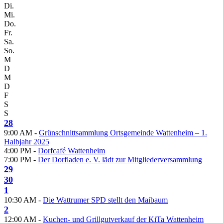
Di.
Mi.
Do.
Fr.
Sa.
So.
M
D
M
D
F
S
S
28
9:00 AM -
Grünschnittsammlung Ortsgemeinde Wattenheim – 1.
Halbjahr 2025
4:00 PM -
Dorfcafé Wattenheim
7:00 PM -
Der Dorfladen e. V. lädt zur Mitgliederversammlung
29
30
1
10:30 AM -
Die Wattrumer SPD stellt den Maibaum
2
12:00 AM -
Kuchen- und Grillgutverkauf der KiTa Wattenheim