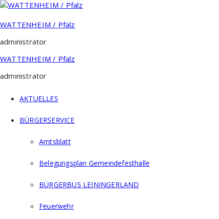
Zum
Inhalt
springen
WATTENHEIM / Pfalz
administrator
WATTENHEIM / Pfalz
administrator
AKTUELLES
BÜRGERSERVICE
Amtsblatt
Belegungsplan Gemeindefesthalle
BÜRGERBUS LEININGERLAND
Feuerwehr