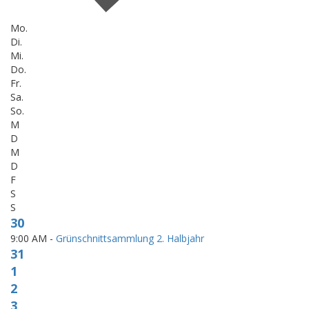
Mo.
Di.
Mi.
Do.
Fr.
Sa.
So.
M
D
M
D
F
S
S
30
9:00 AM -
Grünschnittsammlung 2. Halbjahr
31
1
2
3