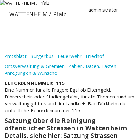
Zum
Inhalt
administrator
WATTENHEIM / Pfalz
springen
Amtsblatt
Bürgerbus
Feuerwehr
Friedhof
Ortsverwaltung & Gremien
Zahlen, Daten, Fakten
Anregungen & Wünsche
BEHÖRDENNUMMER: 115
Eine Nummer für alle Fragen: Egal ob Elterngeld,
Führerschein oder Studiengebühr, für alle Themen rund um
Verwaltung gibt es auch im Landkreis Bad Dürkheim die
einheitliche Behördennummer 115.
Satzung über die Reinigung
öffentlicher Strassen in Wattenheim
Details, siehe hier: Satzung Strassen