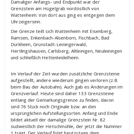
Damaliger Anfangs- und Endpunkt war der
Grenzstein am Hügelgrab nordöstlich von
Wattenheim. Von dort aus ging es entgegen dem
Uhrzeigersinn.
Die Grenze teilt sich Wattenheim mit Eisenberg,
Ramsen, Enkenbach-Alsenborn, Fischbach, Bad
Dürkheim, Grünstadt-Leiningerwald,
Hertlingshausen, Carlsberg, Altleinigen, Neuleiningen
und schließlich Hettenleidelheim.
Im Verlauf der Zeit wurden zusätzliche Grenzsteine
aufgestellt, andere wiederum gingen verloren (z.B.
beim Bau der Autobahn). Auch gab es Änderungen im
Grenzverlauf. Heute sind daher 133 Grenzsteine
entlang der Gemarkungsgrenze zu finden, davon
sind 76 Stück noch Originale bzw. an den
ursprünglichen Aufstellungsorten. Anfang und Ende
bildet aktuell der damalige Grenzstein Nr. 82
südwestlich der Hetschmühle, der jetzt die Nummer
1 trägt. Der Verlauf folgt heutzutage dem