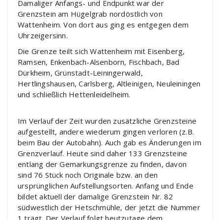
Damaliger Anfangs- und Endpunkt war der
Grenzstein am Hügelgrab nordöstlich von
Wattenheim. Von dort aus ging es entgegen dem
Uhrzeigersinn.
Die Grenze teilt sich Wattenheim mit Eisenberg,
Ramsen, Enkenbach-Alsenborn, Fischbach, Bad
Dürkheim, Grünstadt-Leiningerwald,
Hertlingshausen, Carlsberg, Altleinigen, Neuleiningen
und schließlich Hettenleidelheim.
Im Verlauf der Zeit wurden zusätzliche Grenzsteine
aufgestellt, andere wiederum gingen verloren (z.B.
beim Bau der Autobahn). Auch gab es Änderungen im
Grenzverlauf. Heute sind daher 133 Grenzsteine
entlang der Gemarkungsgrenze zu finden, davon
sind 76 Stück noch Originale bzw. an den
ursprünglichen Aufstellungsorten. Anfang und Ende
bildet aktuell der damalige Grenzstein Nr. 82
südwestlich der Hetschmühle, der jetzt die Nummer
1 trägt. Der Verlauf folgt heutzutage dem